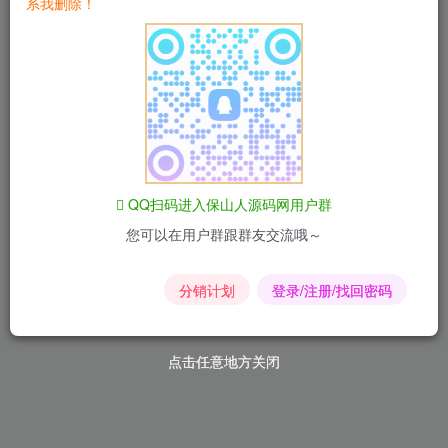
系我删除！
推广中心
0%
0
比例
累计佣金
我的服务
我的订单
官方认证
QQ扫码进入保山人源码网用户群
您可以在用户群跟群友交流哦～
功能设置
分销计划
登录/注册/找回密码
消息通知
个人资料
打赏收款
账户安全
点击任意地方关闭
点击任意地方关闭