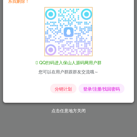
系我删除！
推广中心
0%
0
比例
累计佣金
我的服务
我的订单
官方认证
QQ扫码进入保山人源码网用户群
您可以在用户群跟群友交流哦～
功能设置
分销计划
登录/注册/找回密码
消息通知
个人资料
打赏收款
账户安全
点击任意地方关闭
点击任意地方关闭