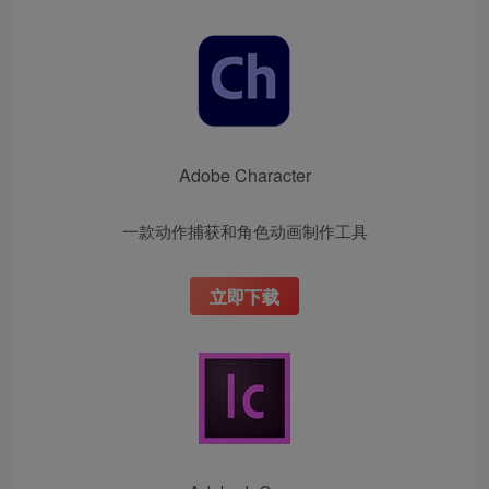
Adobe Character
一款动作捕获和角色动画制作工具
立即下载