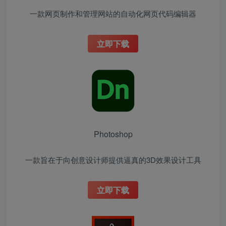
一款网页制作和管理网站的自动化网页代码编辑器
立即下载
Photoshop
一款旨在于向创意设计师提供逼真的3D效果设计工具
立即下载