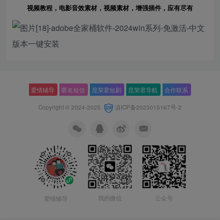
视频教程，电影音效素材，视频素材，增强插件，应有尽有
爱情辅导
匿名短信
昆荣君短剧
昆荣君导航
合作联系
Copyright © 2024-2025
滇ICP备2023015167号-2
我的微信
公众号
爱情辅导