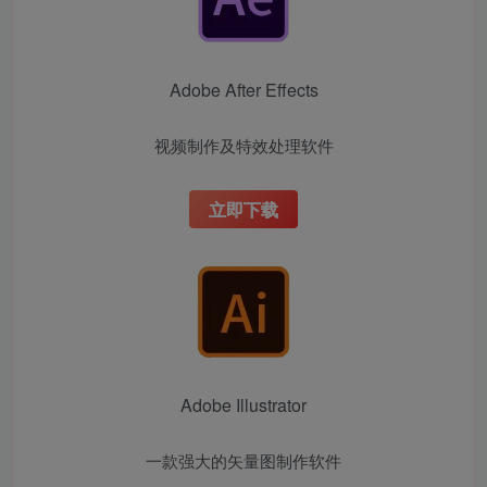
Adobe After Effects
视频制作及特效处理软件
立即下载
Adobe Illustrator
一款强大的矢量图制作软件