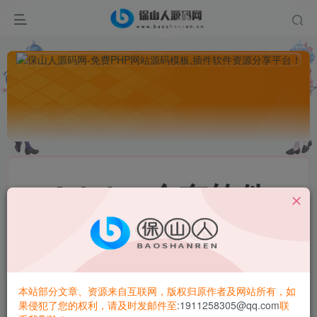
Adobe 全套软件
2024
版本
本站部分文章、资源来自互联网，版权归原作者及网站所有，如
果侵犯了您的权利，请及时发邮件至
:1911258305@qq.com
联