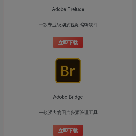
Adobe Prelude
一款专业级别的视频编辑软件
立即下载
Adobe Bridge
一款强大的图片资源管理工具
立即下载