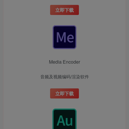
立即下载
Media Encoder
音频及视频编码/渲染软件
立即下载