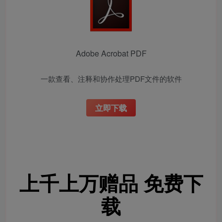
Adobe Acrobat PDF
一款查看、注释和协作处理PDF文件的软件
立即下载
上千上万赠品 免费下
载