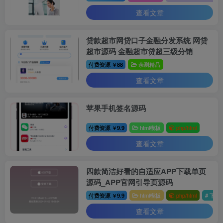
查看文章
贷款超市网贷口子金融分发系统 网贷
超市源码 金融超市贷超三级分销
付费资源
88
亲测精品
￥
查看文章
苹果手机签名源码
付费资源
9.9
html模板
php/html
￥
查看文章
四款简洁好看的自适应APP下载单页
源码_APP官网引导页源码
付费资源
9.9
html模板
php/html
# 下载
￥
查看文章