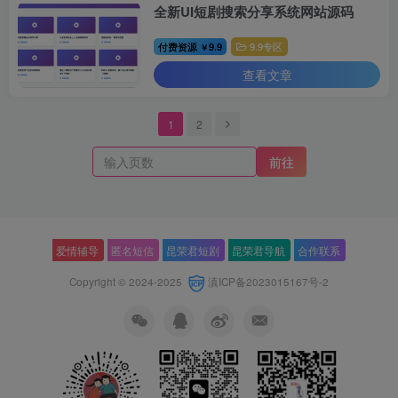
全新UI短剧搜索分享系统网站源码
付费资源
9.9
9.9专区
￥
查看文章
1
2
前往
爱情辅导
匿名短信
昆荣君短剧
昆荣君导航
合作联系
Copyright © 2024-2025
滇ICP备2023015167号-2