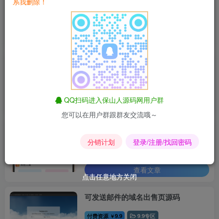
系我删除！
2025最新宝塔API一键建站系统源码
付费资源
9.9
9.9专区
亲测精品
￥
查看文章
子比主题美化-文章外部的标签添加随
机彩色效果
付费阅读
1
其他主题模板
子比美化
# 
￥
QQ扫码进入保山人源码网用户群
查看文章
您可以在用户群跟群友交流哦～
强大工具箱组合去水印_朋友圈功能_
快递查询等微信小程序源码_支持多种
分销计划
登录/注册/找回密码
流量主
付费资源
38.8
微信小程序源码
微信小程
￥
查看文章
点击任意地方关闭
点击任意地方关闭
可发送邮件的域名出售页源码
付费资源
9.9
9.9专区
￥