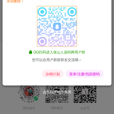
系我删除！
爱情辅导
匿名短信
昆荣君短剧
昆荣君导航
合作联系
QQ扫码进入保山人源码网用户群
您可以在用户群跟群友交流哦～
Copyright © 2024-2025
滇ICP备2023015167号-2
分销计划
登录/注册/找回密码
点击任意地方关闭
点击任意地方关闭
我的微信
公众号
爱情辅导