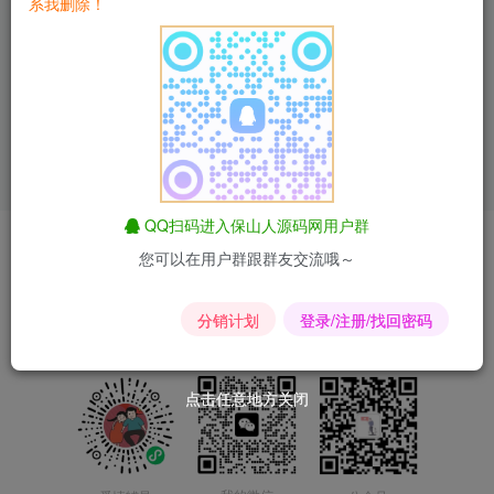
系我删除！
保山人源码网发布：新版
四款简洁好看的自适应
带后台管理APP下载单页
APP下载单页源码_APP官
源码，自动识别设备，三
网引导页源码
付费资源
25
html模板
亲测精品
付费资源
优惠特价
9.9
html模板
php
￥
￥
套模板自由切换！​
查看文章
查看文章
QQ扫码进入保山人源码网用户群
爱情辅导
匿名短信
昆荣君短剧
昆荣君导航
合作联系
您可以在用户群跟群友交流哦～
Copyright © 2024-2025
滇ICP备2023015167号-2
分销计划
登录/注册/找回密码
点击任意地方关闭
点击任意地方关闭