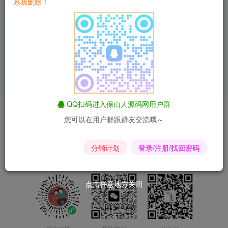
系我删除！
ChatGPT中文镜像站搭建
教程及源码分享
付费资源
99
php源码
优惠特价
￥
查看文章
QQ扫码进入保山人源码网用户群
爱情辅导
匿名短信
昆荣君短剧
昆荣君导航
合作联系
您可以在用户群跟群友交流哦～
Copyright © 2024-2025
滇ICP备2023015167号-2
分销计划
登录/注册/找回密码
点击任意地方关闭
点击任意地方关闭