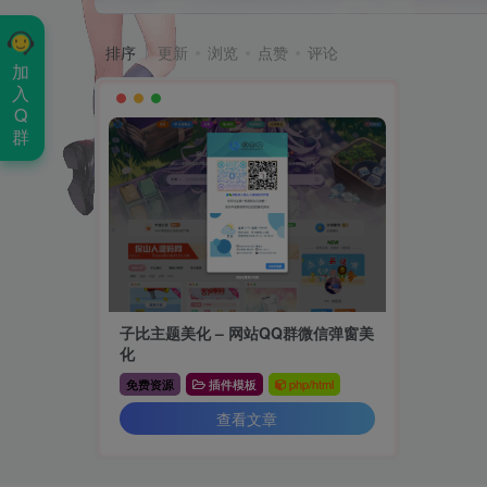
排序
更新
浏览
点赞
评论
加
入
Q
群
子比主题美化 – 网站QQ群微信弹窗美
化
免费资源
插件模板
php/html
查看文章