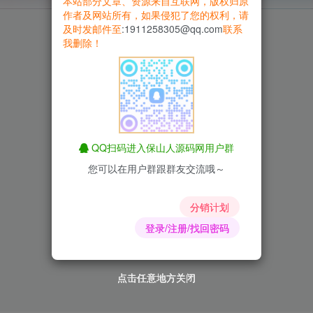
本站部分文章、资源来自互联网，版权归原
作者及网站所有，如果侵犯了您的权利，请
及时发邮件至
:1911258305@qq.com
联系
我删除！
QQ扫码进入保山人源码网用户群
您可以在用户群跟群友交流哦～
分销计划
登录/注册/找回密码
点击任意地方关闭
点击任意地方关闭
点击任意地方关闭