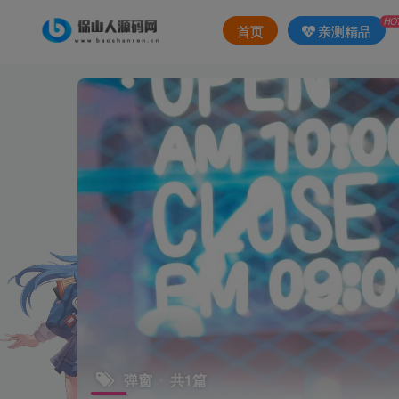
HO
首页
亲测精品
弹窗
共1篇