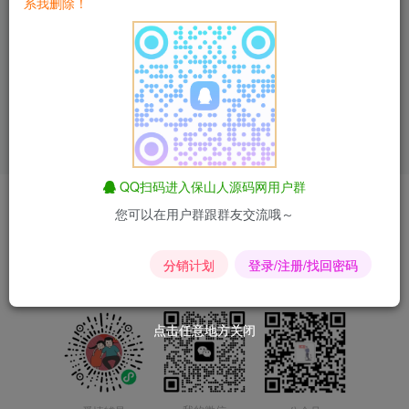
系我删除！
自适应收款单页PHP源码
付费资源
9.9
9.9专区
亲测精品
￥
查看文章
QQ扫码进入保山人源码网用户群
爱情辅导
匿名短信
昆荣君短剧
昆荣君导航
合作联系
您可以在用户群跟群友交流哦～
Copyright © 2024-2025
滇ICP备2023015167号-2
分销计划
登录/注册/找回密码
点击任意地方关闭
点击任意地方关闭