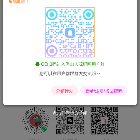
系我删除！
2024股票系统源码
付费资源
9.9
优惠特价
php/html
￥
查看文章
QQ扫码进入保山人源码网用户群
爱情辅导
匿名短信
昆荣君短剧
昆荣君导航
合作联系
您可以在用户群跟群友交流哦～
Copyright © 2024-2025
滇ICP备2023015167号-2
分销计划
登录/注册/找回密码
点击任意地方关闭
点击任意地方关闭