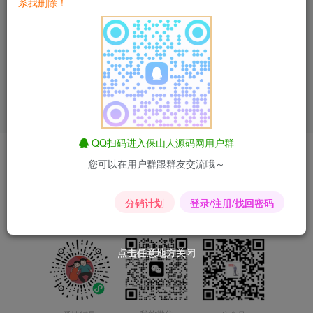
系我删除！
彩虹聚合DNS管理系统
v1.7更新
亲测精品
优惠特价
查看文章
QQ扫码进入保山人源码网用户群
爱情辅导
匿名短信
昆荣君短剧
昆荣君导航
合作联系
您可以在用户群跟群友交流哦～
Copyright © 2024-2025
滇ICP备2023015167号-2
分销计划
登录/注册/找回密码
点击任意地方关闭
点击任意地方关闭