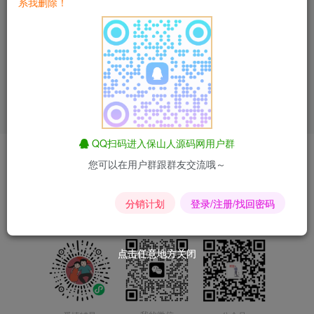
系我删除！
一款邮箱留言反馈单页
HTML源码
付费资源
9.9
html模板
php/html
￥
查看文章
QQ扫码进入保山人源码网用户群
爱情辅导
匿名短信
昆荣君短剧
昆荣君导航
合作联系
您可以在用户群跟群友交流哦～
Copyright © 2024-2025
滇ICP备2023015167号-2
分销计划
登录/注册/找回密码
点击任意地方关闭
点击任意地方关闭