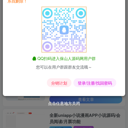
系我删除！
机端
付费资源
38
亲测精品
博客系统
￥
查看文章
易优cms橙色风格瑜伽垫用品订制厂家
企业网站模板源码 带手机版
付费资源
38
亲测精品
￥
QQ扫码进入保山人源码网用户群
查看文章
您可以在用户群跟群友交流哦～
彩虹聚合DNS管理系统源码V2.0.1，
SSL证书自动申请与部署
分销计划
登录/注册/找回密码
付费资源
38
亲测精品
￥
查看文章
点击任意地方关闭
点击任意地方关闭
全新uniapp小说漫画APP小说源码/会
员阅读/月票功能