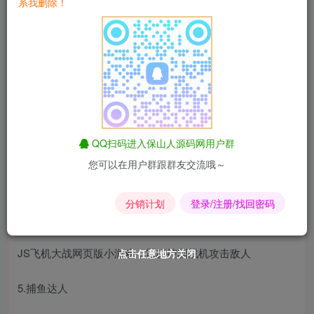
系我删除！
1.维京战争
超好玩的卡片战争游戏(小星汉化)
2.大鱼吃小鱼
大鱼吃小鱼冒险游戏、手机小游戏
QQ扫码进入保山人源码网用户群
3.
一个都不能死
您可以在用户群跟群友交流哦～
分为4个模式，看看你的反应能力和手速怎么样吧
分销计划
登录/注册/找回密码
4.飞机大战
JS飞机大战网页版小游戏，鼠标控制战机攻击敌人
点击任意地方关闭
点击任意地方关闭
点击任意地方关闭
点击任意地方关闭
点击任意地方关闭
点击任意地方关闭
5.捕鱼达人