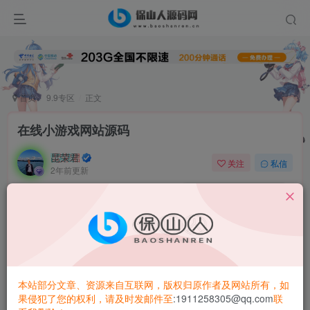
首页
9.9专区
正文
在线小游戏网站源码
昆荣君
关注
私信
2年前更新
0
4.3W+
9426
在线小游戏
网站
源码
静态数据版 发送就能使用
吸粉引流
网站源码
，响应式网站免费在线
小游戏源码
本站部分文章、资源来自互联网，版权归原作者及网站所有，如
果侵犯了您的权利，请及时发邮件至
:1911258305@qq.com
联