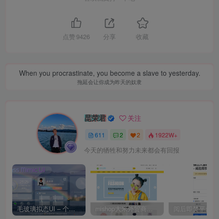
点赞
9426
分享
收藏
When you procrastinate, you become a slave to yesterday.
拖延会让你成为昨天的奴隶
昆荣君
关注
611
2
2
1922W+
今天的牺牲和努力未来都会有回报
毛玻璃拟态UI – 个人主页（开源版）
mishop大米外贸商城系统133种语言版本