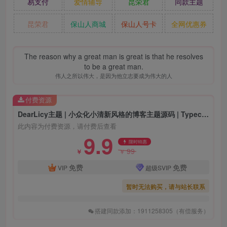
易支付
爱情辅导
昆荣君
同款主题
昆荣君
保山人商城
保山人号卡
全网优惠券
The reason why a great man is great is that he resolves
to be a great man.
伟人之所以伟大，是因为他立志要成为伟大的人
付费资源
DearLicy主题 | 小众化小清新风格的博客主题源码 | Typecho主题模版
此内容为付费资源，请付费后查看
9.9
限时特惠
99
￥
￥
免费
免费
VIP
超级SVIP
暂时无法购买，请与站长联系
搭建同款添加：1911258305（有偿服务）