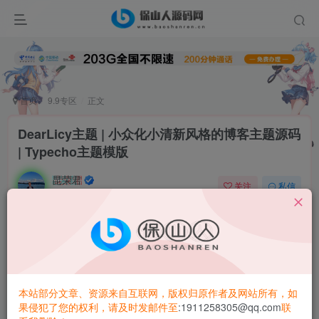
首页
9.9专区
正文
DearLicy主题 | 小众化小清新风格的博客主题源码
| Typecho主题模版
昆荣君
关注
私信
2年前更新
0
6.2W+
3381
简介
DearLicy主题，一款小众化小清新风格的博客主题
主题
支持
Typecho所支持的所有版本
php
简约、小众、优雅
本站部分文章、资源来自互联网，版权归原作者及网站所有，如
果侵犯了您的权利，请及时发邮件至
:1911258305@qq.com
联