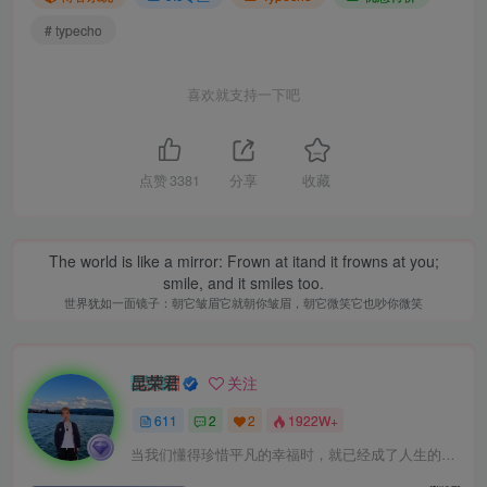
# typecho
喜欢就支持一下吧
点赞
3381
分享
收藏
The world is like a mirror: Frown at itand it frowns at you;
smile, and it smiles too.
世界犹如一面镜子：朝它皱眉它就朝你皱眉，朝它微笑它也吵你微笑
昆荣君
关注
611
2
2
1922W+
当我们懂得珍惜平凡的幸福时，就已经成了人生的赢家