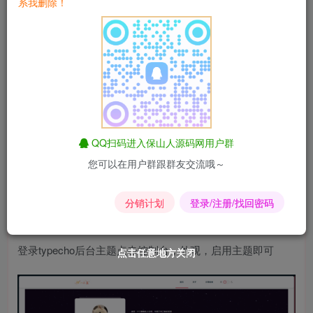
系我删除！
安装教程
php7+mysql56+ng+phpmyadmin
伪静态thinkphp
先安装
typecho
主题，一键install安装
QQ扫码进入保山人源码网用户群
后
您可以在用户群跟群友交流哦～
进入网站目录/usr/themes/将
源码
文件上传并解压到文件夹内
分销计划
登录/注册/找回密码
使
登录typecho后台主题点击控制台，外观，启用主题即可
点击任意地方关闭
点击任意地方关闭
点击任意地方关闭
点击任意地方关闭
点击任意地方关闭
点击任意地方关闭