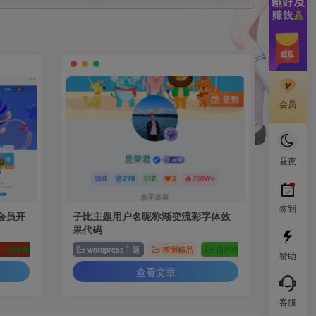
会员
昼夜
签到
会员开
子比主题用户名昵称渐变流彩字体效
果代码
插件模板
wordpress主题
亲测精品
插件模板
赞助
查看文章
客服