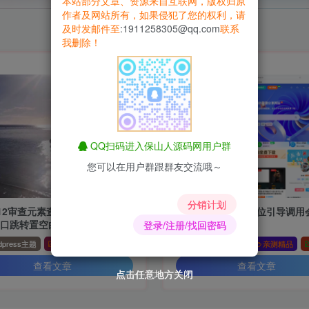
本站部分文章、资源来自互联网，版权归原
作者及网站所有，如果侵犯了您的权利，请
及时发邮件至
:1911258305@qq.com
联系
我删除！
QQ扫码进入保山人源码网用户群
您可以在用户群跟群友交流哦～
分销计划
12审查元素查看源代码自动将
子比主题美化-广告位引导调用
窗口跳转置空白页
通模块代码
登录/注册/找回密码
dpress主题
亲测精品
插件模板
wordpress主题
亲测精品
查看文章
查看文章
点击任意地方关闭
点击任意地方关闭
点击任意地方关闭