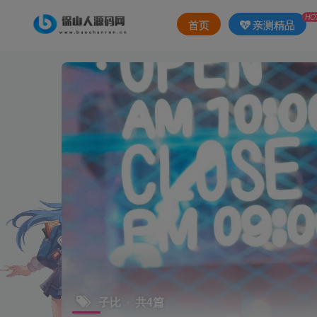
HO
首页
亲测精品
子比
共4篇