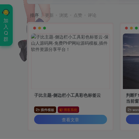
排序
更新
浏览
点赞
评论
加
入
Q
群
子比主题-侧边栏小工具彩色标签云
判断F
当前
插件模板
博客系统
wor
查看文章