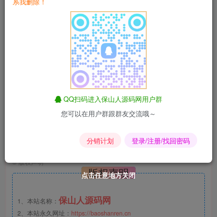
系我删除！
此处内容已隐藏，请评论后刷新页面查看.
淘宝优惠券
匿名短信
昆荣君导航
影视解析
易支付
爱情辅导
昆荣君
同款主题
昆荣君
保山人商城
保山人号卡
全网优惠券
QQ扫码进入保山人源码网用户群
您可以在用户群跟群友交流哦～
No matter when you start, it is important not to stop after
the start.
分销计划
登录/注册/找回密码
无论你在什么时候开始，重要的是开始之后就不要停止
©
版权声明
版权声明
点击任意地方关闭
点击任意地方关闭
点击任意地方关闭
点击任意地方关闭
点击任意地方关闭
点击任意地方关闭
保山人源码网
1、本站名称：
2、本站永久网址：
https://baoshanren.cn