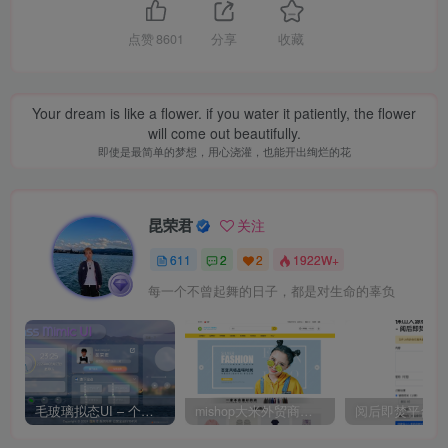
点赞
8601
分享
收藏
Your dream is like a flower. if you water it patiently, the flower
will come out beautifully.
即使是最简单的梦想，用心浇灌，也能开出绚烂的花
昆荣君
关注
611
2
2
1922W+
每一个不曾起舞的日子，都是对生命的辜负
毛玻璃拟态UI – 个人主页（开源版）
mishop大米外贸商城系统133种语言版本