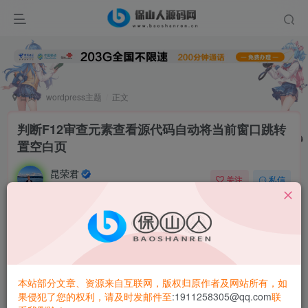
首页
wordpress主题
正文
判断F12审查元素查看源代码自动将当前窗口跳转
置空白页
昆荣君
关注
私信
2年前更新
0
2.4W+
8601
网站安全策略，判断F12审查元素查看源代码偷代码等，网
站将当前窗口自动跳转空白页，也可自定义跳转到指定页
面。
本站部分文章、资源来自互联网，版权归原作者及网站所有，如
果侵犯了您的权利，请及时发邮件至
:1911258305@qq.com
联