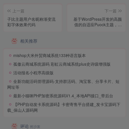
上一篇
下一篇
子比主题用户名昵称渐变流
基于WordPress开发的高颜
彩字体效果代码
值的自适应Puock主题，支
持白天与黑夜模式v2.8.2
相关推荐
mishop大米外贸商城系统133种语言版本
孤傲云商城系统源码 彩虹云商城系统plus史诗级增强版
活动报名小程序高级版
全新功能活码管理源码-支持群活码、淘宝客、分享卡片、短
网址等
最新小猫咪PHP加密系统源码V1.4_本地API接口_带后台
【PHP自动发卡系统源码】卡密寄售平台搭建_发卡宝源码下
载_保山人源码网
评论
抢沙发