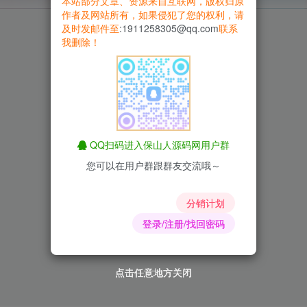
本站部分文章、资源来自互联网，版权归原
作者及网站所有，如果侵犯了您的权利，请
及时发邮件至
:1911258305@qq.com
联系
我删除！
QQ扫码进入保山人源码网用户群
您可以在用户群跟群友交流哦～
分销计划
登录/注册/找回密码
点击任意地方关闭
点击任意地方关闭
点击任意地方关闭