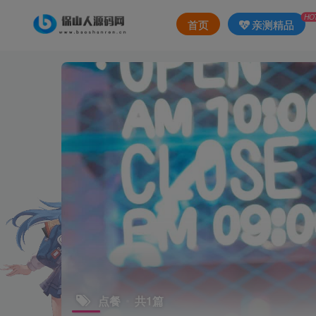
HO
首页
亲测精品
点餐
共1篇