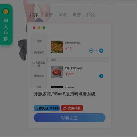
排序
更新
浏览
点赞
评论
加
入
Q
群
开源多商户SaaS版扫码点餐系统
付费阅读
199
优惠特价
￥
查看文章