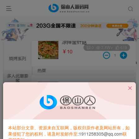
0
3.8W+
619
开源多商户SaaS版扫码点餐系统
首页
优惠特价
正文
昆荣君
关注
私信
2年前更新
本站部分文章、资源来自互联网，版权归原作者及网站所有，如
果侵犯了您的权利，请及时发邮件至
:1911258305@qq.com
联