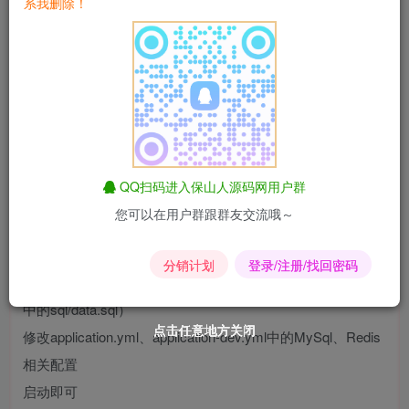
系我删除！
部署教程
1.后端部署
删除pom中的
<
!-- 代码生成 --
>
<
dependency
>
<
groupId
>
org.
mdd
<
/groupId
>
QQ扫码进入保山人源码网用户群
<
artifactId
>
like-generator
<
/artif
您可以在用户群跟群友交流哦～
<
version
>
1.0
.
0
<
/version
>
<
/dependency
>
分销计划
登录/注册/找回密码
创建数据库like_admin初始化数据库脚本（脚本在后端项目
中的sql/data.sql）
点击任意地方关闭
点击任意地方关闭
点击任意地方关闭
点击任意地方关闭
点击任意地方关闭
点击任意地方关闭
修改application.yml、application-dev.yml中的MySql、Redis
相关配置
启动即可