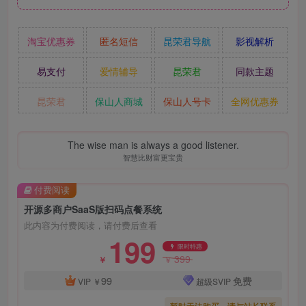
淘宝优惠券
匿名短信
昆荣君导航
影视解析
易支付
爱情辅导
昆荣君
同款主题
昆荣君
保山人商城
保山人号卡
全网优惠券
The wise man is always a good listener.
智慧比财富更宝贵
付费阅读
开源多商户SaaS版扫码点餐系统
此内容为付费阅读，请付费后查看
199
限时特惠
399
￥
￥
99
免费
VIP
￥
超级SVIP
暂时无法购买，请与站长联系