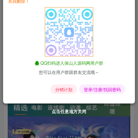
系我删除！
也比较稳定。
后端搭建教程 上传至服务器解压。访问域名按照提示安
装。 推荐使用宝塔面板！
如果有功能异常请尝试安装SG11扩展。
前端打包教程
这个有点复杂，懂的都懂，相信很多人都会吧。这里就不发
QQ扫码进入保山人源码网用户群
了，如果不会的人比较多请在下面反馈。人多我会出教程！
您可以在用户群跟群友交流哦～
分销计划
登录/注册/找回密码
点击任意地方关闭
点击任意地方关闭
点击任意地方关闭
点击任意地方关闭
点击任意地方关闭
点击任意地方关闭