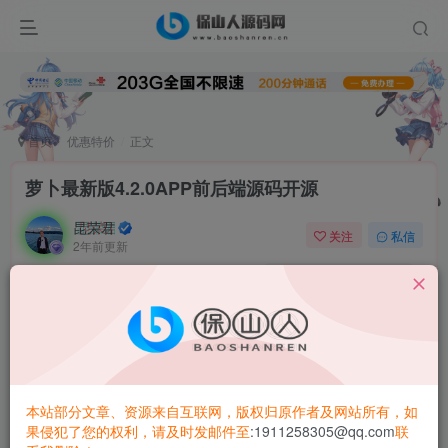
首页
优惠特价
正文
萝卜最新版4.2.0APP前后端源码开源
昆荣君
关注
私信
2年前更新
0
2.8W+
1676
版本:4.2.0
适用平台:安卓
后端源码+前端java源码
不是泛滥的旧版本，看个人中心就能看出来。
本站部分文章、资源来自互联网，版权归原作者及网站所有，如
新版优化了播放速度，使用json播放基本都支持下载，投屏
果侵犯了您的权利，请及时发邮件至
:1911258305@qq.com
联