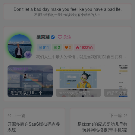
Don’t let a bad day make you feel lke you have a bad lfe.
不要让糟糕的一天让你误以为有个糟糕的人生
昆荣君
关注
611
2
2
1922W+
我们人生中最大的懒惰，就是当我们明知自己拥有作出选择的能力，却不去主动改变而是放任它的生活态度
毛玻璃拟态UI – 个人主页（开源版）
mishop大米外贸商城系统133种语言版本
上一篇
下一篇
开源多商户SaaS版扫码点餐
易优cms响应式婴幼儿早教
系统
玩具网站模板(带手机端)