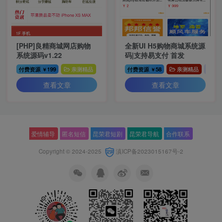
[PHP]良精商城网店购物
全新UI H5购物商城系统源
系统源码v1.22
码|支持易支付 首发
付费资源
199
亲测精品
商城系统
付费资源
58
亲测精品
商
￥
￥
查看文章
查看文章
爱情辅导
匿名短信
昆荣君短剧
昆荣君导航
合作联系
Copyright © 2024-2025
滇ICP备2023015167号-2