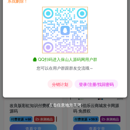
系我删除！
PHP个人自动发卡系统,支
鲸发卡v11.71企业级发卡
持代理,集成免签支付,独家
系统源码
完整解密版
付费资源
9.9
优惠特价
商城系统
付费资源
15
亲测精品
优
￥
￥
查看文章
查看文章
QQ扫码进入保山人源码网用户群
您可以在用户群跟群友交流哦～
分销计划
登录/注册/找回密码
点击任意地方关闭
点击任意地方关闭
改良版彩虹知识付费模板
2024伯乐云商城发卡网源
源码
码 免授权
付费资源
68
亲测精品
商城系统
付费资源
59.9
亲测精品
￥
￥
查看文章
查看文章