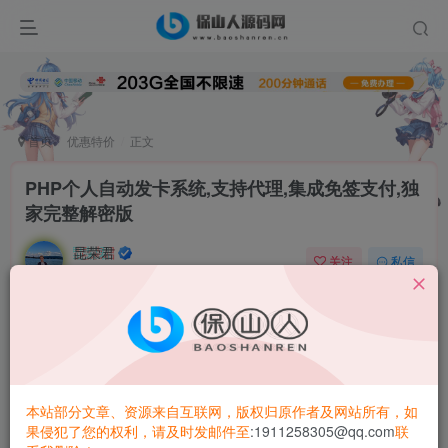
首页
优惠特价
正文
PHP个人自动发卡系统,支持代理,集成免签支付,独
家完整解密版
昆荣君
关注
私信
2年前更新
0
4.6W+
32
此版本首发,完整独家解密版!
三种首页模板样式可供选择,已对接免签支付.24小时自动发
本站部分文章、资源来自互联网，版权归原作者及网站所有，如
货!
果侵犯了您的权利，请及时发邮件至
:1911258305@qq.com
联