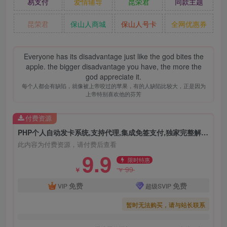
易支付
爱情辅导
昆荣君
同款主题
昆荣君
保山人商城
保山人号卡
全网优惠券
Everyone has its disadvantage just like the god bites the
apple. the bigger disadvantage you have, the more the
god appreciate it.
每个人都会有缺陷，就像被上帝咬过的苹果，有的人缺陷比较大，正是因为
上帝特别喜欢他的芬芳
付费资源
PHP个人自动发卡系统,支持代理,集成免签支付,独家完整解密版
此内容为付费资源，请付费后查看
9.9
限时特惠
99
￥
￥
免费
免费
VIP
超级SVIP
暂时无法购买，请与站长联系