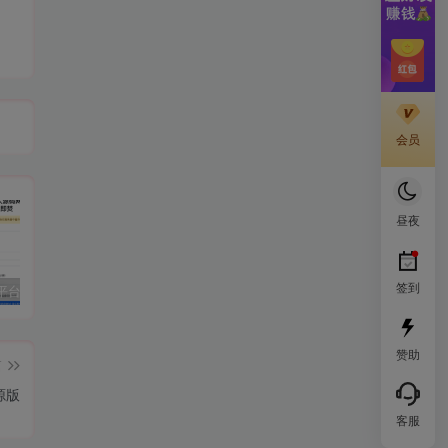
会员
昼夜
签到
阅后即焚平台系统源码 PHP版本
孤傲云商城系统源码 彩虹云商城系统plus史诗级增强版
H5网站跳转打开微信小程序源码分享
cs
赞助
篇
源版
客服