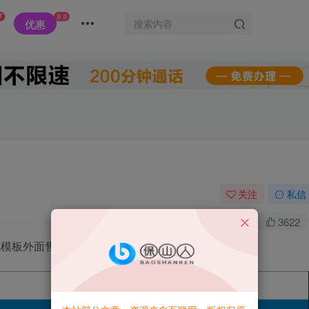
T
9.9
优惠
关注
私信
0
4.9W+
3622
模板外面售价599,这边改良后修复已知BUG