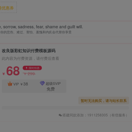
网优惠券
fe, sorrow, sadness, fear, shame and guilt will.
，你的悲伤、难过、害怕、羞愧和内疚会代替你享受
改良版彩虹知识付费模板源码
此内容为付费资源，请付费后查看
68
限时特惠
299
￥
￥
38
超级SVIP
VIP
￥
免费
暂时无法购买，请与站长联系
搭建同款添加：1911258305（有偿服务）