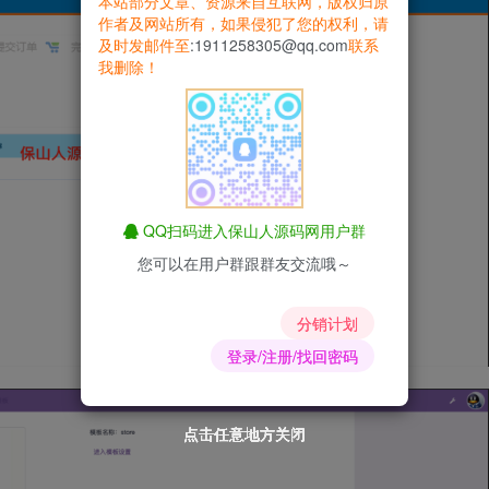
本站部分文章、资源来自互联网，版权归原
作者及网站所有，如果侵犯了您的权利，请
及时发邮件至
:1911258305@qq.com
联系
我删除！
QQ扫码进入保山人源码网用户群
您可以在用户群跟群友交流哦～
分销计划
登录/注册/找回密码
点击任意地方关闭
点击任意地方关闭
点击任意地方关闭
点击任意地方关闭
点击任意地方关闭
点击任意地方关闭
点击任意地方关闭