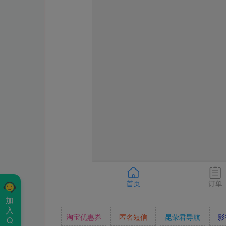
加
入
淘宝优惠券
匿名短信
昆荣君导航
影
Q