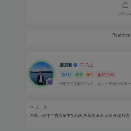
点赞
36
Real dream
昆荣君
关注
611
2
2
1922W+
传递光亮有两种方式：成为一支蜡烛或当
上一篇
全新小程序广告流量主奖励发放系统源码 流量变现系统