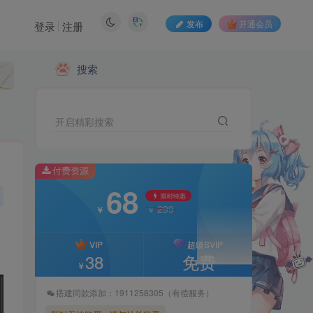
发布
开通会员
登录
注册
搜索
付费资源
68
限时特惠
299
￥
￥
开启精彩搜索
VIP
超级SVIP
38
免费
￥
付费资源
68
搭建同款添加：1911258305（有偿服务）
限时特惠
299
￥
￥
暂时无法购买，请与站长联系
VIP
超级SVIP
38
免费
￥
搭建同款添加：1911258305（有偿服务）