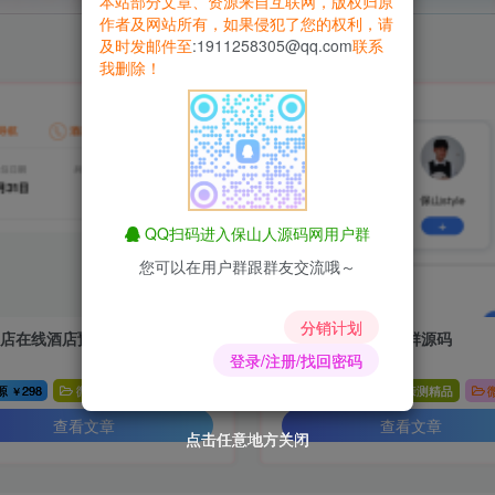
本站部分文章、资源来自互联网，版权归原
作者及网站所有，如果侵犯了您的权利，请
及时发邮件至
:1911258305@qq.com
联系
我删除！
QQ扫码进入保山人源码网用户群
您可以在用户群跟群友交流哦～
分销计划
酒店在线酒店预订小程序源码
社群鱼塘宝付费进群源码
登录/注册/找回密码
源
298
微信小程序源码
微信小程序
付费资源
188
亲测精品
￥
￥
查看文章
查看文章
点击任意地方关闭
点击任意地方关闭
点击任意地方关闭