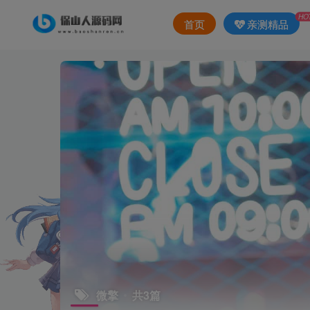
HO
首页
亲测精品
微擎
共3篇