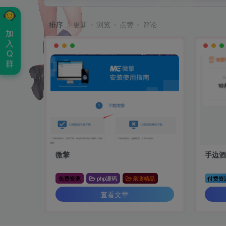
排序
更新
浏览
点赞
评论
加
入
Q
群
微擎
手边
免费资源
php源码
亲测精品
付费资
查看文章