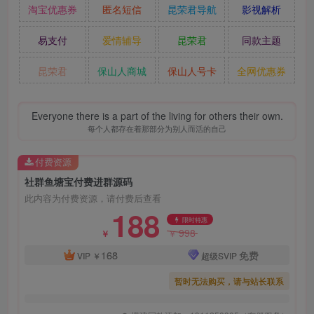
淘宝优惠券
匿名短信
昆荣君导航
影视解析
易支付
爱情辅导
昆荣君
同款主题
昆荣君
保山人商城
保山人号卡
全网优惠券
Everyone there is a part of the living for others their own.
每个人都存在着那部分为别人而活的自己
付费资源
社群鱼塘宝付费进群源码
此内容为付费资源，请付费后查看
188
限时特惠
998
￥
￥
168
免费
VIP
￥
超级SVIP
暂时无法购买，请与站长联系