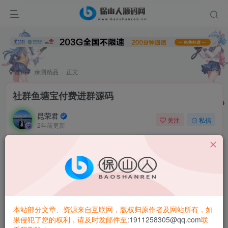
首页
亲测精品
正文
社群鱼塘宝付费进群源码
昆荣君
关注
私信
2年前更新
0
2.2W+
3734
社群鱼塘宝付费进群系统源码
可独立设置人脉好友功能，单独设置公众号关注，好友添
加，广告头图等功能
本站部分文章、资源来自互联网，版权归原作者及网站所有，如
果侵犯了您的权利，请及时发邮件至
:1911258305@qq.com
联
小程序
源码端已丢失，使用公众号h5功能依旧