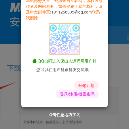
本站部分文章、资源来自互联网，版权归原
作者及网站所有，如果侵犯了您的权利，请
及时发邮件至
:1911258305@qq.com
联系
我删除！
QQ扫码进入保山人源码网用户群
您可以在用户群跟群友交流哦～
分销计划
登录/注册/找回密码
点击任意地方关闭
点击任意地方关闭
点击任意地方关闭
点击任意地方关闭
点击任意地方关闭
点击任意地方关闭
点击任意地方关闭