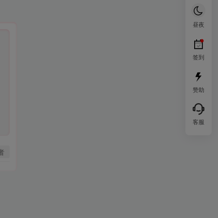
昼夜
签到
赞助
客服
者