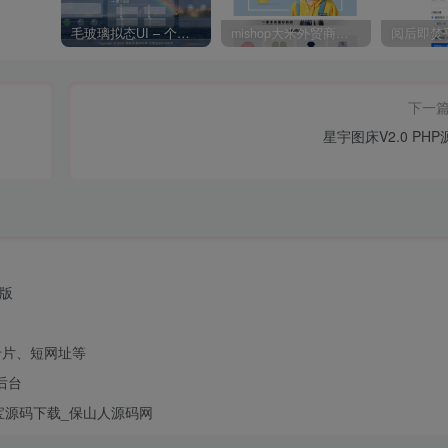
受
毛玻璃拟态UI – 个人主页（开源版）
mishop大米外贸商城系统133种语言版本
下一
星宇图床V2.0 PHP
强版
卡片、短网址等
后台
宝源码下载_保山人源码网