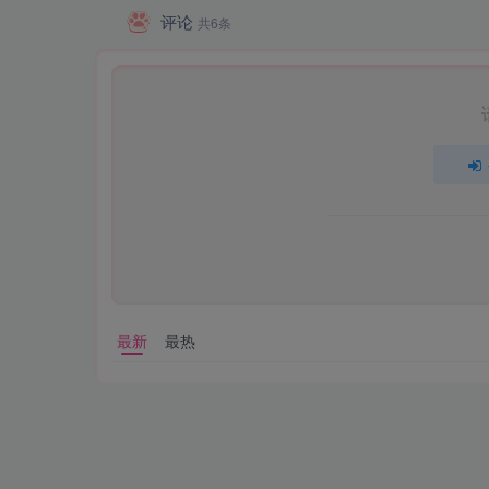
评论
共6条
最新
最热