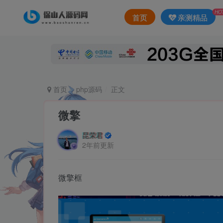
HO
首页
亲测精品
首页
php源码
正文
微擎
昆荣君
2年前更新
微擎框