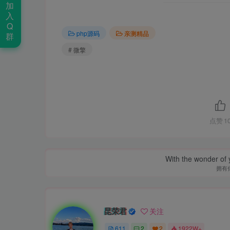
加
入
Q
php源码
亲测精品
群
# 微擎
点赞
1
With the wonder of 
拥有
昆荣君
关注
611
2
2
1922W+