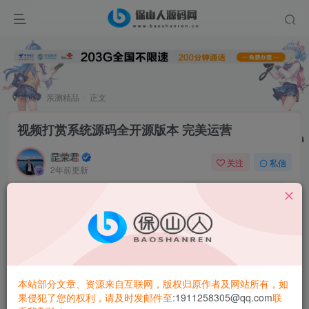
首页
亲测精品
正文
视频打赏系统源码全开源版本 完美运营
昆荣君
关注
私信
2年前更新
0
1.6W+
5305
简介：
视频打赏系统全开源版本_附教程_站长亲测
全面修复api接口，完美运营使用
本站部分文章、资源来自互联网，版权归原作者及网站所有，如
果侵犯了您的权利，请及时发邮件至
:1911258305@qq.com
联
双模板，可开设代理，可对接易支付，全开源可任意二开