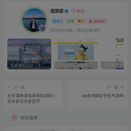
昆荣君
关注
611
2
2
1922W+
照亮前方的路，路就会被找到
毛玻璃拟态UI – 个人主页（开源版）
mishop大米外贸商城系统133种语言版本
上一篇
下一篇
全开源跨境电商系统源码 |
qq查询绑定手机号源码
支持多语言多货币
相关推荐