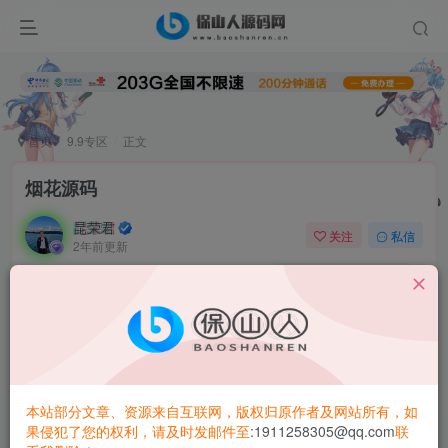
首页
9.9专区
正文
烟花源码
昆荣君
关注
私信
2年前更新
0
8199
7606
烟花源码
本站部分文章、资源来自互联网，版权归原作者及网站所有，如
果侵犯了您的权利，请及时发邮件至
:1911258305@qq.com
联