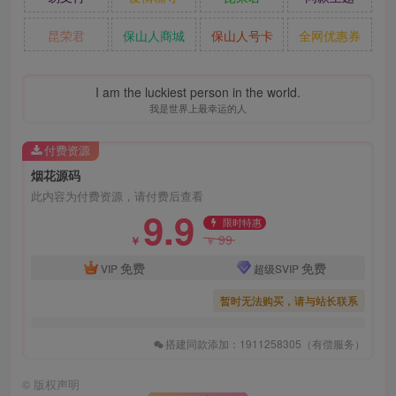
昆荣君
保山人商城
保山人号卡
全网优惠券
I am the luckiest person in the world.
我是世界上最幸运的人
付费资源
烟花源码
此内容为付费资源，请付费后查看
9.9
限时特惠
99
￥
￥
免费
免费
VIP
超级SVIP
暂时无法购买，请与站长联系
搭建同款添加：1911258305（有偿服务）
©
版权声明