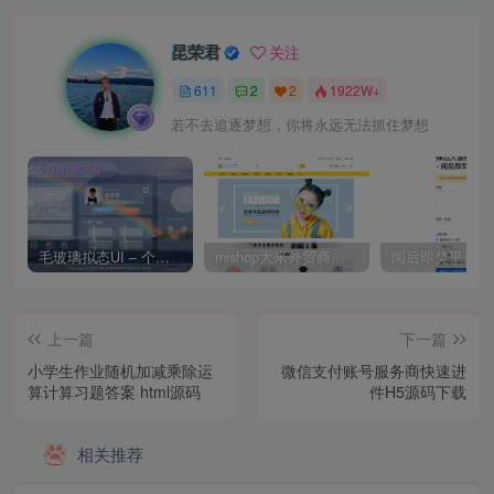
昆荣君
关注
611
2
2
1922W+
若不去追逐梦想，你将永远无法抓住梦想
毛玻璃拟态UI – 个人主页（开源版）
mishop大米外贸商城系统133种语言版本
上一篇
下一篇
小学生作业随机加减乘除运
微信支付账号服务商快速进
算计算习题答案 html源码
件H5源码下载
相关推荐