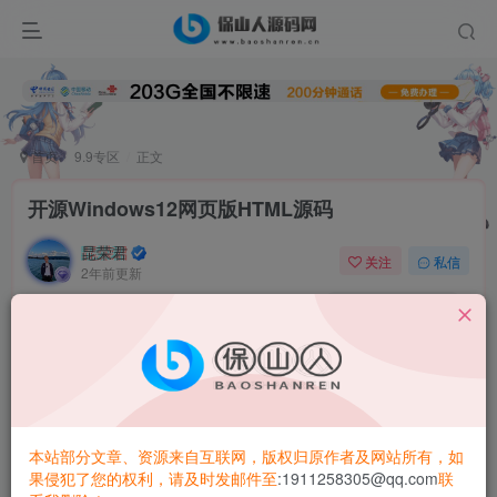
首页
9.9专区
正文
开源Windows12网页版HTML源码
昆荣君
关注
私信
2年前更新
0
158
12
开源Windows12网页版HTML源码，无需安装就能用的Win12
网页版来了Windows12概念版（PoweredbyPowerPoint）后
深受启发，于是通过使用HTML、CSS、js等技术做了这样一
个模拟板的Windows12系统，并已发布至github进行开源。
本站部分文章、资源来自互联网，版权归原作者及网站所有，如
果侵犯了您的权利，请及时发邮件至
:1911258305@qq.com
联