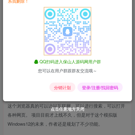
这个模拟版Windows12只是一个网页并不是真正的系统，直
系我删除！
接打开就能体验，大家看这个UI风格真的绝了，但好像是不
是有点像MacOS。
精美的UI设计，流畅且丰富的动画，对于初中生来说真的
牛。
这个模拟系统目前已经具备各种基础功能，如可以体验文件
QQ扫码进入保山人源码网用户群
资源管理器、任务管理器、系统设置、计算器、记事本等
您可以在用户群跟群友交流哦～
等，且还集成了Visual Studio Code、Python等。
分销计划
登录/注册/找回密码
甚至内置了 Edge浏览器。
这个浏览器真的可以访问互联网，可以进行搜索，可以打开
点击任意地方关闭
点击任意地方关闭
点击任意地方关闭
点击任意地方关闭
点击任意地方关闭
点击任意地方关闭
各种网页。 项目目前才上线不久，但是对于这个模拟版
Windows12的未来，作者还是规划了不少功能。