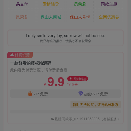
易支付
爱情辅导
昆荣君
同款主题
昆荣君
保山人商城
保山人号卡
全网优惠券
I only smile very joy, sorrow will not be see.
我只有笑的很欢，忧伤才不会被看穿
付费资源
一款好看的授权站源码
此内容为付费资源，请付费后查看
9.9
限时特惠
99
￥
￥
免费
免费
VIP
超级SVIP
暂时无法购买，请与站长联系
搭建同款添加：1911258305（有偿服务）