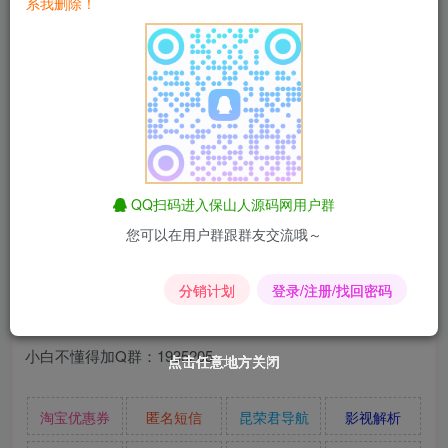
系我删除！
花小雨全解密授权站源码，修复了后台各种bug优化了前台
QQ扫码进入保山人源码网用户群
直接上传源码，导入数据库，修改config.php文件
您可以在用户群跟群友交流哦～
后台/hxy_admin 代理后台：/hxy_user
分销计划
登录/注册/找回密码
账号admin 密码123456
小白不懂得加Q群：1935205
点击任意地方关闭
点击任意地方关闭
点击任意地方关闭
点击任意地方关闭
点击任意地方关闭
点击任意地方关闭
淘宝优惠券
匿名短信
昆荣君导航
影视解析