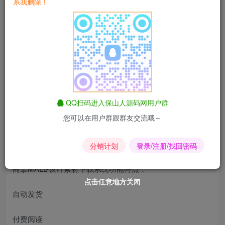
系我删除！
【模板说明】试用版自带一套模板（响应式）
【环境支持】PHP环境/200M或以上空间大小/开启父路径/设
置index.php为默认首页/目录写入权限需要开启
【数据库】MySQL
QQ扫码进入保山人源码网用户群
【安装步骤】将文件上传至空间目录，运行“http://域
您可以在用户群跟群友交流哦～
名/install”进入安装页面，按照提示安装完成即可
【目录支持】支持根目录/子目录安装
分销计划
登录/注册/找回密码
商擎MALL-设计素材下载系统功能特点：
点击任意地方关闭
点击任意地方关闭
点击任意地方关闭
点击任意地方关闭
点击任意地方关闭
点击任意地方关闭
自动发货
付费阅读