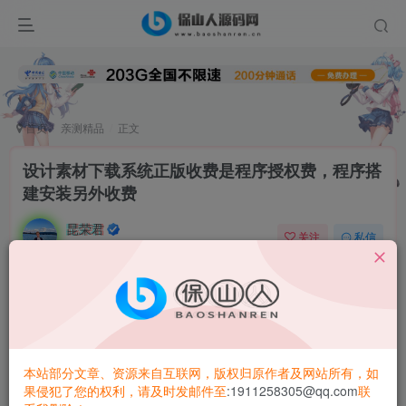
首页
亲测精品
正文
设计素材下载系统正版收费是程序授权费，程序搭
建安装另外收费
昆荣君
关注
私信
2年前更新
0
2.2W+
3747
商擎MALL-设计素材下载系统(含小程序)是一套功能强大的在
线视频课程教育系统/文章付费阅读系统，无需人工值守，客
户在线购买即可自动完成交易。支持缺货提醒/快捷登录/回收
本站部分文章、资源来自互联网，版权归原作者及网站所有，如
站/免登录购买等多种功能。
果侵犯了您的权利，请及时发邮件至
:1911258305@qq.com
联