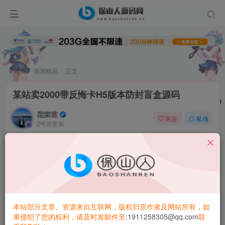
首页
亲测精品
正文
某站卖2000带反悔卡H5版本防封盲盒源码
昆荣君
关注
私信
2年前更新
0
111
6
微擎框架开发，域名防封，可对接易支付
本站部分文章、资源来自互联网，版权归原作者及网站所有，如
果侵犯了您的权利，请及时发邮件至
:1911258305@qq.com
联