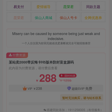
易支付
爱情辅导
昆荣君
同款主题
昆荣君
保山人商城
保山人号卡
全网优惠券
Misery can be caused by someone being just weak and
indecisive.
一个人仅仅因为软弱无能或优柔寡断就完全可能招致痛苦
付费资源
某站卖2000带反悔卡H5版本防封盲盒源码
此内容为付费资源，请付费后查看
288
限时特惠
1299
￥
￥
238
免费
VIP
￥
超级SVIP
暂时无法购买，请与站长联系
搭建同款添加：1911258305（有偿服务）