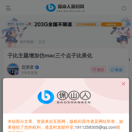
首页
插件模板
正文
子比主题增加仿mac三个点子比美化
昆荣君
关注
私信
2年前更新
0
5.6W+
6710
代码都是各位大佬分享出来的，我只是整理
自用+分享
直接放在自定义CSS即可！我自己使用没有发现bug，移动
端可适配
本站部分文章、资源来自互联网，版权归原作者及网站所有，如
果侵犯了您的权利，请及时发邮件至
:1911258305@qq.com
联
效果展示