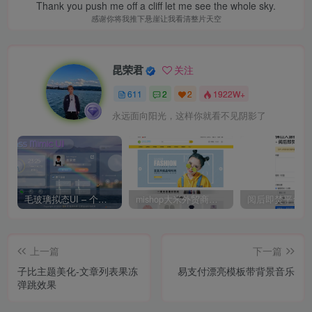
Thank you push me off a cliff let me see the whole sky.
感谢你将我推下悬崖让我看清整片天空
昆荣君
关注
611
2
2
1922W+
永远面向阳光，这样你就看不见阴影了
毛玻璃拟态UI – 个人主页（开源版）
mishop大米外贸商城系统133种语言版本
上一篇
下一篇
子比主题美化-文章列表果冻
易支付漂亮模板带背景音乐
弹跳效果