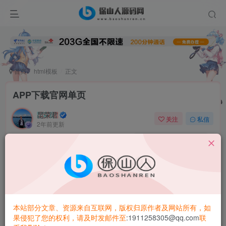
首页
html模板
正文
APP下载官网单页
昆荣君
关注
私信
2年前更新
0
4.6W+
5360
今天分享一款不错的APP下载官网单页源码，直接修改
index.html即可
本站部分文章、资源来自互联网，版权归原作者及网站所有，如
果侵犯了您的权利，请及时发邮件至
:1911258305@qq.com
联