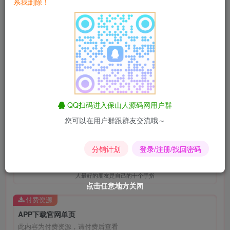
系我删除！
淘宝优惠券
匿名短信
昆荣君导航
影视解析
QQ扫码进入保山人源码网用户群
易支付
爱情辅导
昆荣君
同款主题
您可以在用户群跟群友交流哦～
昆荣君
保山人商城
保山人号卡
全网优惠券
分销计划
登录/注册/找回密码
A man's best friends are his ten fingers.
人最好的朋友是自己的十个手指
点击任意地方关闭
点击任意地方关闭
点击任意地方关闭
点击任意地方关闭
点击任意地方关闭
点击任意地方关闭
付费资源
APP下载官网单页
此内容为付费资源，请付费后查看