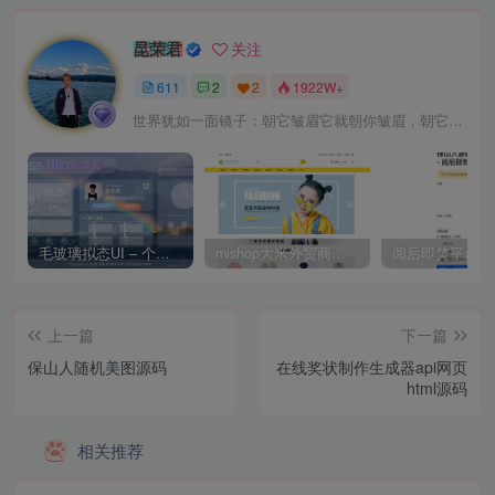
昆荣君
关注
611
2
2
1922W+
世界犹如一面镜子：朝它皱眉它就朝你皱眉，朝它微笑它也吵你微笑
毛玻璃拟态UI – 个人主页（开源版）
mishop大米外贸商城系统133种语言版本
上一篇
下一篇
保山人随机美图源码
在线奖状制作生成器api网页
html源码
相关推荐