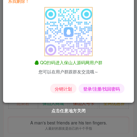
系我删除！
QQ扫码进入保山人源码网用户群
您可以在用户群跟群友交流哦～
淘宝优惠券
匿名短信
昆荣君导航
影视解析
分销计划
登录/注册/找回密码
易支付
爱情辅导
昆荣君
同款主题
昆荣君
保山人商城
保山人号卡
全网优惠券
点击任意地方关闭
点击任意地方关闭
点击任意地方关闭
点击任意地方关闭
点击任意地方关闭
点击任意地方关闭
A man's best friends are his ten fingers.
人最好的朋友是自己的十个手指