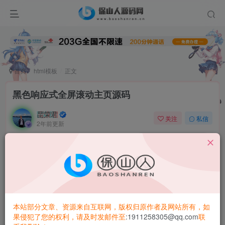
首页
html模板
正文
黑色响应式全屏滚动主页源码
昆荣君
关注
私信
2年前更新
0
1W+
9073
简介：
html5黑色大气的个人博客全屏滚动
个人主页源码下载
HTML+JS+CSS
本站部分文章、资源来自互联网，版权归原作者及网站所有，如
图片：
果侵犯了您的权利，请及时发邮件至
:1911258305@qq.com
联