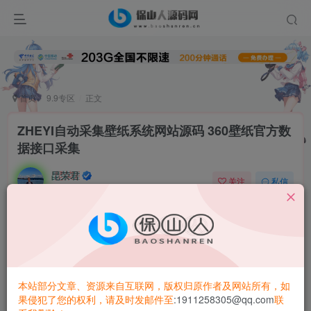
首页
9.9专区
正文
ZHEYI自动采集壁纸系统网站源码 360壁纸官方数
据接口采集
昆荣君
关注
私信
2年前更新
0
5.2W+
2141
ZHEYI自动采集壁纸是一个使用360壁纸官方数据接口实现数
据采集的PHP网站源码，让您可以快速搭建一个壁纸分享网
站。
本站部分文章、资源来自互联网，版权归原作者及网站所有，如
果侵犯了您的权利，请及时发邮件至
:1911258305@qq.com
联
该源码具有简单易用、高效稳定的特点，适用于PHP版本5.6