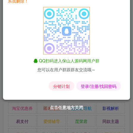
系我删除！
及以上的环境。
截图
QQ扫码进入保山人源码网用户群
您可以在用户群跟群友交流哦～
分销计划
登录/注册/找回密码
点击任意地方关闭
点击任意地方关闭
点击任意地方关闭
点击任意地方关闭
点击任意地方关闭
点击任意地方关闭
淘宝优惠券
匿名短信
昆荣君导航
影视解析
易支付
爱情辅导
昆荣君
同款主题