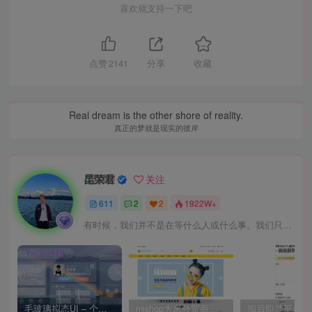
喜欢就支持一下吧
点赞
2141
分享
收藏
Real dream is the other shore of reality.
真正的梦就是现实的彼岸
昆荣君
关注
611
2
2
1922W+
有时候，我们并不是在等什么人或什么事。我们只是在静待岁月改变自己
毛玻璃拟态UI – 个人主页（开源版）
mishop大米外贸商城系统133种语言版本