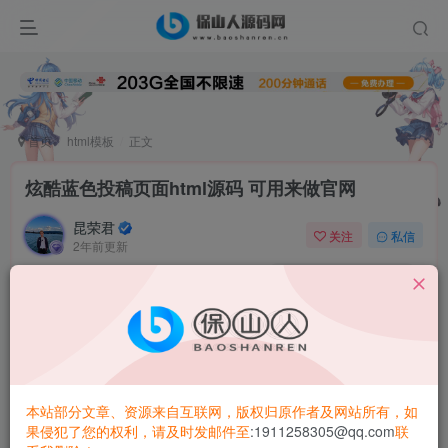
首页
html模板
正文
炫酷蓝色投稿页面html源码 可用来做官网
昆荣君
关注
私信
2年前更新
0
5.9W+
848
本站部分文章、资源来自互联网，版权归原作者及网站所有，如
果侵犯了您的权利，请及时发邮件至
:1911258305@qq.com
联