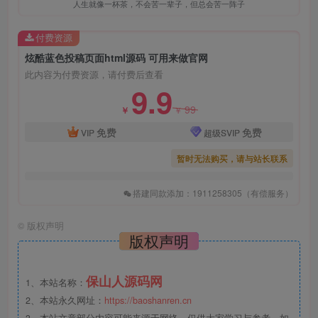
人生就像一杯茶，不会苦一辈子，但总会苦一阵子
付费资源
炫酷蓝色投稿页面html源码 可用来做官网
此内容为付费资源，请付费后查看
9.9
99
￥
￥
免费
免费
VIP
超级SVIP
暂时无法购买，请与站长联系
搭建同款添加：1911258305（有偿服务）
©
版权声明
版权声明
保山人源码网
1、本站名称：
2、本站永久网址：
https://baoshanren.cn
3、本站文章部分内容可能来源于网络，仅供大家学习与参考，如