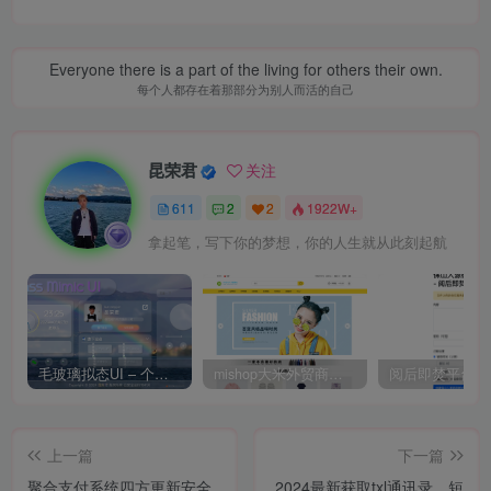
Everyone there is a part of the living for others their own.
每个人都存在着那部分为别人而活的自己
昆荣君
关注
611
2
2
1922W+
拿起笔，写下你的梦想，你的人生就从此刻起航
毛玻璃拟态UI – 个人主页（开源版）
mishop大米外贸商城系统133种语言版本
上一篇
下一篇
聚合支付系统四方更新安全
2024最新获取txl通讯录、短