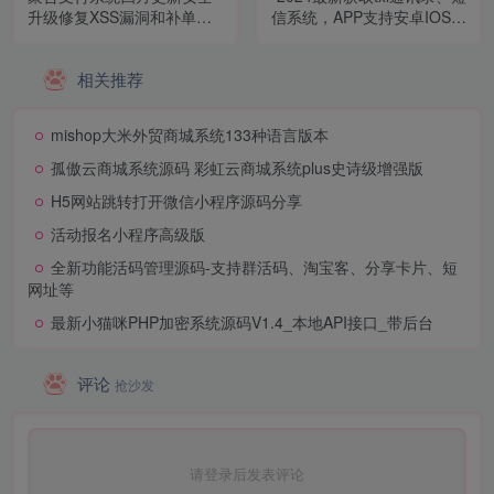
升级修复XSS漏洞和补单漏
信系统，APP支持安卓IOS双
洞新增诸多实用功能完美版
端原生
相关推荐
mishop大米外贸商城系统133种语言版本
孤傲云商城系统源码 彩虹云商城系统plus史诗级增强版
H5网站跳转打开微信小程序源码分享
活动报名小程序高级版
全新功能活码管理源码-支持群活码、淘宝客、分享卡片、短
网址等
最新小猫咪PHP加密系统源码V1.4_本地API接口_带后台
评论
抢沙发
请登录后发表评论