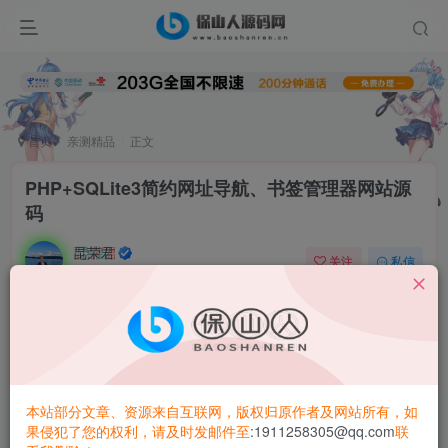
首页
亲测精品
正文
PHP+SQLite3简约网址导航、书签管理器网站源
码
昆荣君
关注
私信
2年前更新
0
1W+
8937
PHP+SQLite3简约网址导航、书签管理器网站源码
功能特色：
本站部分文章、资源来自互联网，版权归原作者及网站所有，如
果侵犯了您的权利，请及时发邮件至
:1911258305@qq.com
联
支持后台管理