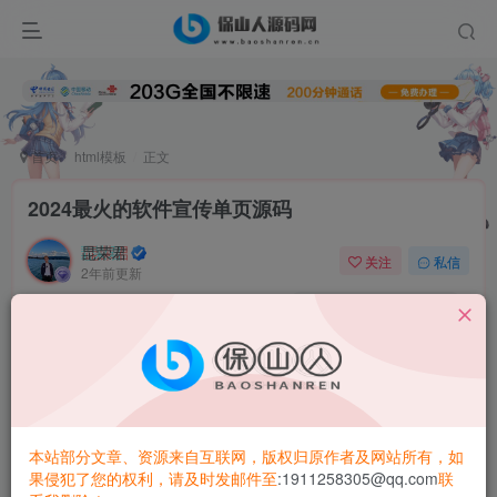
首页
html模板
正文
2024最火的软件宣传单页源码
昆荣君
关注
私信
2年前更新
0
4.5W+
7318
简介
2024最火的软件宣传单页源码，图片可以自己替换在文件夹
内，替换同名就行
本站部分文章、资源来自互联网，版权归原作者及网站所有，如
Php版本选择纯静态
果侵犯了您的权利，请及时发邮件至
:1911258305@qq.com
联