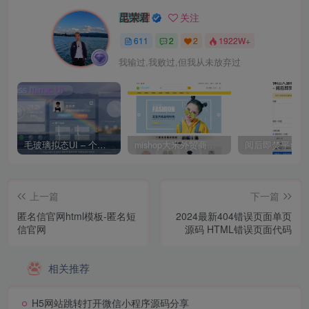
昆荣君
关注
611
2
2
1922W+
我输过,我败过,但我从未放弃过
毛玻璃拟态UI – 个人主页（开源版）
mishop大米外贸商城系统133种语言版本
上一篇
下一篇
匿名信官网html模板-匿名短
2024最新404错误页面单页
信官网
源码 HTML错误页面代码
相关推荐
H5网站跳转打开微信小程序源码分享