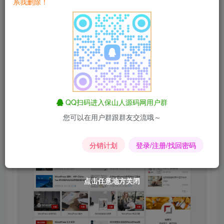
系我删除！
页面模板提供丰富的功能，包括：热门标签、用户注册、友情链接、
丰富的小工具。包括：最新文章、热门文章、热评文章、相关文章、
强大的兼容性。知更鸟主题兼容IE8+、 Chrome、Firefox、O
丰富的自定义功能。你可以在WordPress管理后台对知更鸟主
首页自带幻灯功能，可替换图片，可替换链接，还支持文章列表ajax
QQ扫码进入保山人源码网用户群
您可以在用户群跟群友交流哦～
分销计划
登录/注册/找回密码
点击任意地方关闭
点击任意地方关闭
点击任意地方关闭
点击任意地方关闭
点击任意地方关闭
点击任意地方关闭