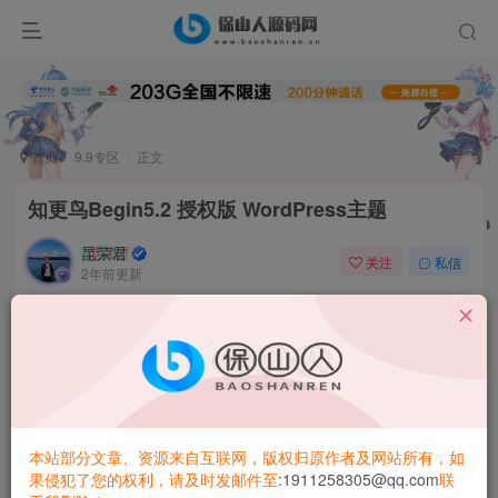
首页
9.9专区
正文
知更鸟Begin5.2 授权版 WordPress主题
昆荣君
关注
私信
2年前更新
0
2.6W+
1704
知更鸟Begin破解授权版，是一个WordPress 个人博客主题
本站部分文章、资源来自互联网，版权归原作者及网站所有，如
果侵犯了您的权利，请及时发邮件至
:1911258305@qq.com
联