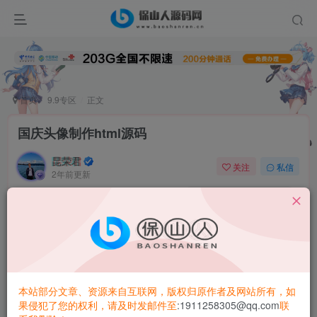
首页
9.9专区
正文
国庆头像制作html源码
昆荣君
关注
私信
2年前更新
0
4.9W+
4537
图片演示
本站部分文章、资源来自互联网，版权归原作者及网站所有，如
果侵犯了您的权利，请及时发邮件至
:1911258305@qq.com
联