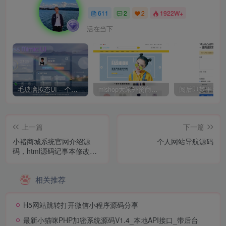
611
2
2
1922W+
活在当下
毛玻璃拟态UI – 个人主页（开源版）
mishop大米外贸商城系统133种语言版本
上一篇
下一篇
小褚商城系统官网介绍源
个人网站导航源码
码，html源码记事本修改上
传服务器即可
相关推荐
H5网站跳转打开微信小程序源码分享
最新小猫咪PHP加密系统源码V1.4_本地API接口_带后台