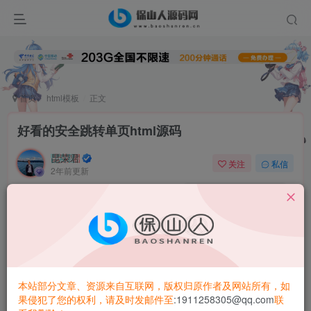
首页
html模板
正文
好看的安全跳转单页html源码
昆荣君
关注
私信
2年前更新
0
2.1W+
1215
介绍：
在源码第七行和第 155 行可以修改内容标题
在第 143 行和 120 行修改直接需要跳转的链接
本站部分文章、资源来自互联网，版权归原作者及网站所有，如
果侵犯了您的权利，请及时发邮件至
:1911258305@qq.com
联