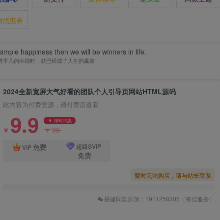
网优惠券
imple happiness then we will be winners in life.
惜平凡的幸福时，就已经成了人生的赢家
2024全新宽屏大气好看的团队个人引导页网站HTML源码
此内容为付费资源，请付费后查看
9.9
限时特惠
99
￥
￥
免费
超级SVIP
VIP
免费
暂时无法购买，请与站长联系
搭建同款添加：1911258305（有偿服务）