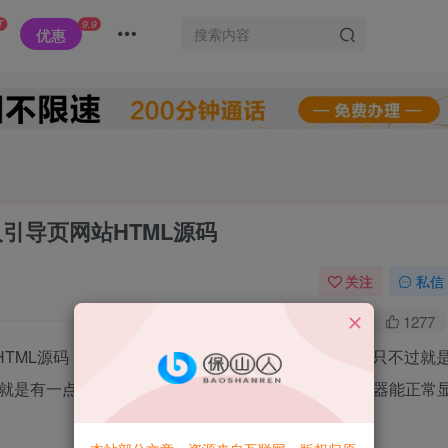
T
9.9
优惠
人引导页网站HTML源码
关注
私信
0
3146
1277
HTML源码，带有音乐视频MV, 源码比较小只有七兆，只不过就
，就是有一点不好的地方无手机自适应，只有PC端浏览器能正常