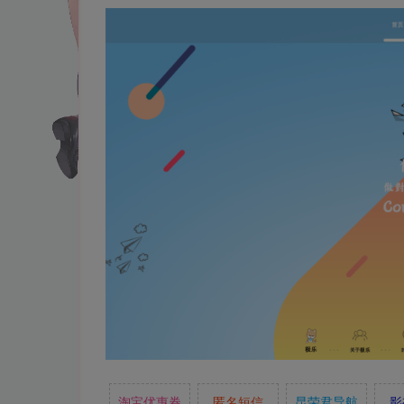
淘宝优惠券
匿名短信
昆荣君导航
影