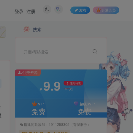
发布
开通会员
登录
注册
付费资源
搜索
9.9
限时特惠
99
￥
￥
开启精彩搜索
VIP
超级SVIP
免费
免费
付费资源
9.9
搭建同款添加：1911258305（有偿服务）
限时特惠
99
￥
￥
暂时无法购买，请与站长联系
VIP
超级SVIP
是
免费
免费
显
搭建同款添加：1911258305（有偿服务）