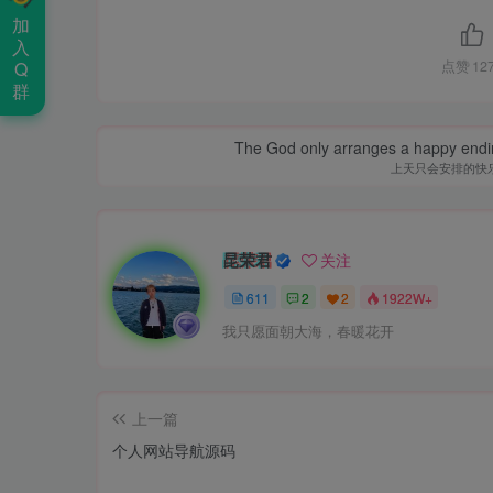
加
入
Q
点赞
12
群
The God only arranges a happy ending. I
上天只会安排的快
昆荣君
关注
611
2
2
1922W+
我只愿面朝大海，春暖花开
上一篇
个人网站导航源码