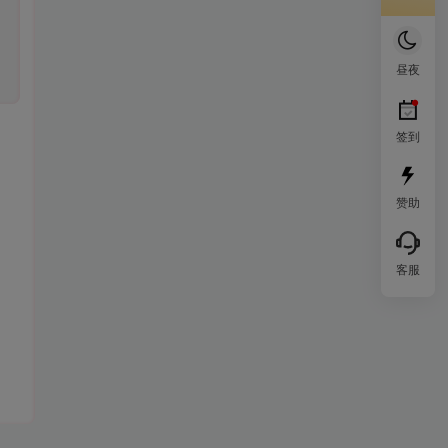
昼夜
签到
赞助
客服