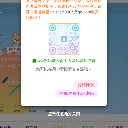
本站部分文章、资源来自互联网，版权归原
作者及网站所有，如果侵犯了您的权利，请
及时发邮件至
:1911258305@qq.com
联系
我删除！
QQ扫码进入保山人源码网用户群
您可以在用户群跟群友交流哦～
分销计划
登录/注册/找回密码
点击任意地方关闭
点击任意地方关闭
点击任意地方关闭
点击任意地方关闭
点击任意地方关闭
点击任意地方关闭
点击任意地方关闭
视解析
易支付
爱情辅导
昆荣君
同款主题