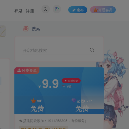
发布
开通会员
登录
注册
付费资源
搜索
9.9
限时特惠
99
￥
￥
开启精彩搜索
VIP
超级SVIP
免费
免费
付费资源
9.9
搭建同款添加：1911258305（有偿服务）
限时特惠
99
￥
￥
暂时无法购买，请与站长联系
VIP
超级SVIP
免费
免费
搭建同款添加：1911258305（有偿服务）