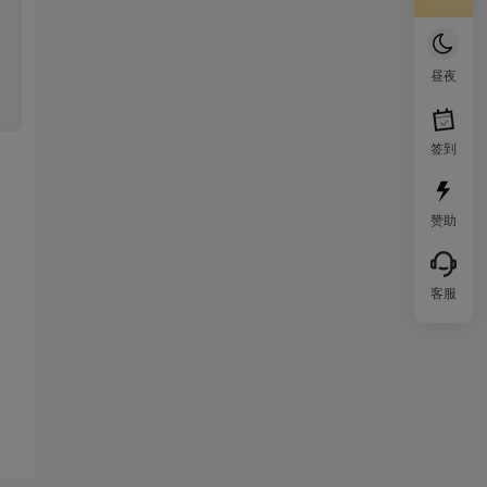
昼夜
签到
赞助
客服