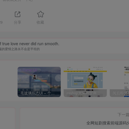
29
分享
收藏
 true love never did run smooth.
诚的爱情之路永不会是平坦的
毛玻璃拟态UI – 个人主页（开源版）
mishop大米外贸商城系统133种语言版本
下一
全网短剧搜索前端源码