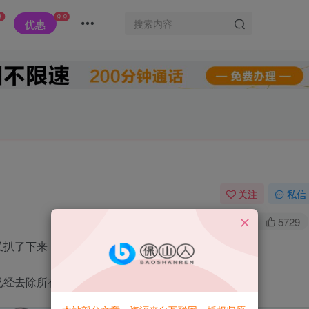
T
9.9
优惠
关注
私信
0
2W+
5729
又扒了下来，
去除所有联系方式。[吐舌][玫瑰]