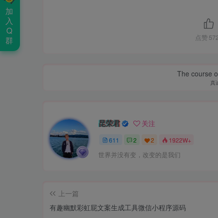
加
入
Q
点赞
57
群
The course of
真
昆荣君
关注
611
2
2
1922W+
世界并没有变，改变的是我们
上一篇
有趣幽默彩虹屁文案生成工具微信小程序源码