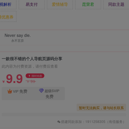
视解析
易支付
爱情辅导
昆荣君
同款主题
网优惠券
Never say die.
永不言弃
一款很不错的个人导航页源码分享
此内容为付费资源，请付费后查看
9.9
限时特惠
99
￥
￥
免费
超级SVIP
VIP
免费
暂时无法购买，请与站长联系
搭建同款添加：1911258305（有偿服务）