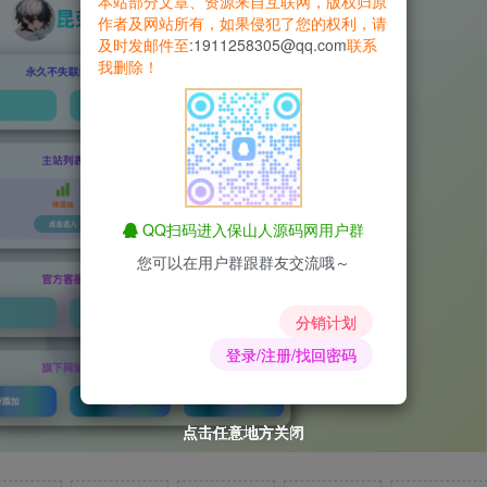
本站部分文章、资源来自互联网，版权归原
作者及网站所有，如果侵犯了您的权利，请
及时发邮件至
:1911258305@qq.com
联系
我删除！
QQ扫码进入保山人源码网用户群
您可以在用户群跟群友交流哦～
分销计划
登录/注册/找回密码
点击任意地方关闭
点击任意地方关闭
点击任意地方关闭
点击任意地方关闭
点击任意地方关闭
点击任意地方关闭
点击任意地方关闭