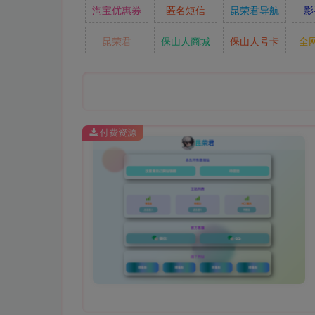
淘宝优惠券
匿名短信
昆荣君导航
影
昆荣君
保山人商城
保山人号卡
全
付费资源