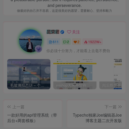
and perseverance.
做最好的自己并不容易，这是很美好的愿望，需要耐心、坚持和毅力
昆荣君
关注
611
2
2
1922W+
你必须十分努力，才能看上去毫不费劲
毛玻璃拟态UI – 个人主页（开源版）
mishop大米外贸商城系统133种语言版本
上一篇
下一篇
一款好用的api管理系统（带
Typecho独家Joe编辑器Joe
后台+两套模板）
博客主题二次开发版