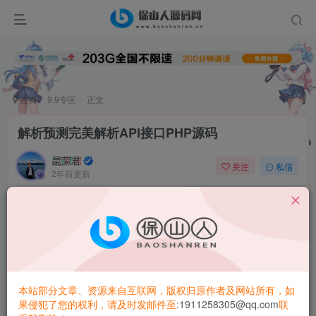
首页
9.9专区
正文
解析预测完美解析API接口PHP源码
昆荣君
关注
私信
2年前更新
0
5.1W+
2173
简介
可以解析API接口的链接还是不错的。源码都是平常收集了
很久的分享给大家玩就是单纯接口源码接接口可自行添加收
集或者删除
本站部分文章、资源来自互联网，版权归原作者及网站所有，如
果侵犯了您的权利，请及时发邮件至
:1911258305@qq.com
联