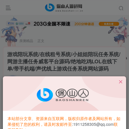
首页
亲测精品
正文
游戏陪玩系统/在线租号系统/小姐姐陪玩任务系统/
网游主播任务威客平台源码/绝地吃鸡LOL在线下
单/带手机端/声优线上游戏任务系统网站源码
昆荣君
关注
私信
2年前更新
0
5.6W+
6183
游戏陪玩系统/在线租号系统/小姐姐陪玩任务系统/网游主播
任务威客平台
源码
/绝地吃鸡LOL在线下单/带手机端/声优线
本站部分文章、资源来自互联网，版权归原作者及网站所有，如
上游戏任务系统
网站源码
果侵犯了您的权利，请及时发邮件至
:1911258305@qq.com
联