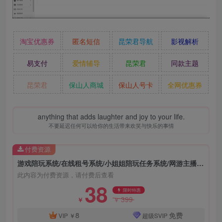
淘宝优惠券
匿名短信
昆荣君导航
影视解析
易支付
爱情辅导
昆荣君
同款主题
昆荣君
保山人商城
保山人号卡
全网优惠券
anything that adds laughter and joy to your life.
不要延迟任何可以给你的生活带来欢笑与快乐的事情
付费资源
游戏陪玩系统/在线租号系统/小姐姐陪玩任务系统/网游主播任务威客平台源码/绝地吃鸡LOL在线下单/带手机端/声优线上游戏任务系统网站源码
此内容为付费资源，请付费后查看
38
限时特惠
399
￥
￥
8
免费
VIP
￥
超级SVIP