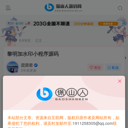
首页
9.9专区
正文
黎明加水印小程序源码
昆荣君
关注
私信
2年前更新
0
5743
1811
黎明
加水印小程序
源码
功能：支持从微信聊天记录选择文件、相机拍摄、直接选择
文件 · 支持白底、黑底 的隐形水印，制作后，通过增加蒙版
本站部分文章、资源来自互联网，版权归原作者及网站所有，如
方能看到水印 · 纯前端，可嵌入任何项目
果侵犯了您的权利，请及时发邮件至
:1911258305@qq.com
联