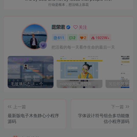
行动是根本，想法锦上添花
昆荣君
关注
611
2
2
1922W+
把活着的每一天看作生命的最后一天
毛玻璃拟态UI – 个人主页（开源版）
mishop大米外贸商城系统133种语言版本
上一篇
下一篇
最新版电子木鱼静心小程序
字体设计符号组合多功能微
源码
信小程序源码