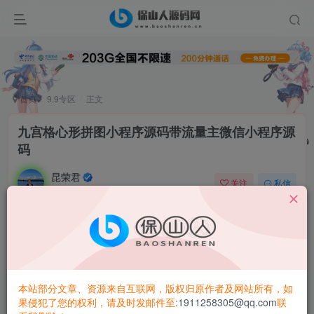
首页
9.9专区
正文
九宫格心形拼图小程序源码带流量主微信小程序源
码
昆荣君
关注
私信
2年前更新
0
4.3W+
7844
九宫格心形
拼图小程序
源码，带
流量主
微信小程序源码。可
以自定义拼图形状，保存张数
本站部分文章、资源来自互联网，版权归原作者及网站所有，如
自由填充图片、自由剪裁图片等。并带有流量主广告位，有
果侵犯了您的权利，请及时发邮件至
:1911258305@qq.com
联
需要的可以下载看看。