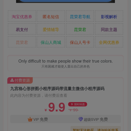
淘宝优惠券
匿名短信
昆荣君导航
影视解析
易支付
爱情辅导
昆荣君
同款主题
昆荣君
保山人商城
保山人号卡
全网优惠券
Only difficult to make people show their true colors.
只有困难才能使人显出自己的本色
付费资源
九宫格心形拼图小程序源码带流量主微信小程序源码
此内容为付费资源，请付费后查看
9.9
限时特惠
99
￥
￥
免费
免费
VIP
超级SVIP
暂时无法购买，请与站长联系