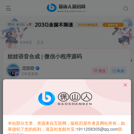
首页
9.9专区
正文
娃娃语音合成 | 微信小程序源码
昆荣君
关注
私信
2年前更新
0
6.1W+
8740
用户管理
配音员的添加修改，设置推荐，设置配音员的试听文字。
首页轮播图支持。体验的小程序上暂时没有放出来，海报支
持导流到其他的小程序，打开h5页面，banner广告，格子广
本站部分文章、资源来自互联网，版权归原作者及网站所有，如
告
果侵犯了您的权利，请及时发邮件至
:1911258305@qq.com
联