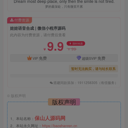
Dream most deep place, only then the smile is not tired.
梦的最深处，只有微笑不累
付费资源
娃娃语音合成 | 微信小程序源码
此内容为付费资源，请付费后查看
9.9
限时特惠
99
￥
￥
免费
免费
VIP
超级SVIP
暂时无法购买，请与站长联系
搭建同款添加：1911258305（有偿服务）
©
版权声明
版权声明
保山人源码网
1、本站名称：
2、本站永久网址：
https://baoshanren.cn