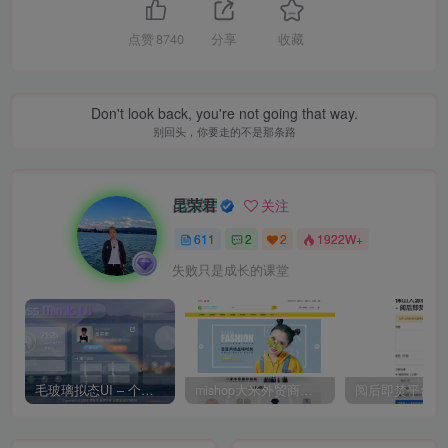
点赞
8740
分享
收藏
Don't look back, you're not going that way.
别回头，你要走的不是那条路
昆荣君
关注
611
2
2
1922W+
失败只是成长的课堂
毛玻璃拟态UI – 个人主页（开源版）
mishop大米外贸商城系统133种语言版本